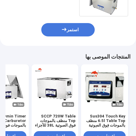
40KHZ لقطع غيار السيارات
استمر
المنتجات الموصى بها
SCCP 720W Table
Sus304 Touch Key
6.5l Table Top منظف
Top منظف بالموجات
uretor
بالموجات فوق الصوتية
فوق الصوتية 38L للأجزاء
بالموجات فوق ال
180 واط لأجزاء الأجهزة
المعدنية
38L لصمام الجسم