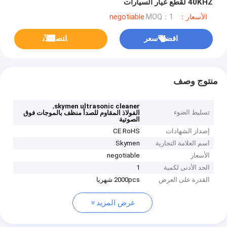
40KHZ لقطع غيار السيارات
الأسعار：negotiable
MOQ：1
افضل سعر
ﺎﺘﺼﻟ ﺍﻶﻧ
منتوج وصف
,
skymen ultrasonic cleaner
تسليط الضوء
الفولاذ المقاوم للصدأ منظف بالموجات فوق
الصوتية
إصدار الشهادات
CE RoHS
اسم العلامة التجارية
Skymen
الأسعار
negotiable
الحد الأدنى لكمية
1
القدرة على العرض
2000pcs شهريا
عرض المزيد