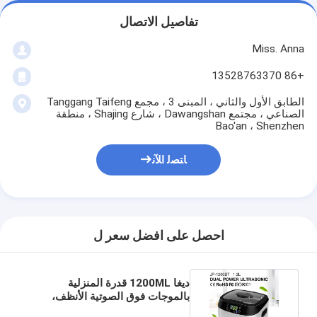
تفاصيل الاتصال
Miss. Anna
+86 13528763370
الطابق الأول والثاني ، المبنى 3 ، مجمع Tanggang Taifeng
الصناعي ، مجتمع Dawangshan ، شارع Shajing ، منطقة
Bao'an ، Shenzhen
ﺎﺘﺼﻟ ﺍﻶﻧ
احصل على افضل سعر ل
ديغا 1200ML قدرة المنزلية
بالموجات فوق الصوتية الأنظف،
صغيرة محمولة مع الصمام