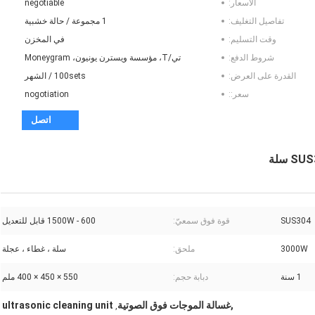
الأسعار:
negotiable
تفاصيل التغليف:
1 مجموعة / حالة خشبية
وقت التسليم:
في المخزن
شروط الدفع:
تي/T، مؤسسة ويسترن يونيون، Moneygram
القدرة على العرض:
100sets / الشهر
سعر::
nogotiation
اتصل
SUS304
قوة فوق سمعيّ:
600 - 1500W قابل للتعديل
3000W
ملحق:
سلة ، غطاء ، عجلة
1 سنة
دبابة حجم:
550 × 450 × 400 ملم
,غسالة الموجات فوق الصوتية
ultrasonic cleaning unit
,