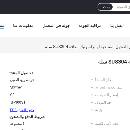
بحث...
اتصل بنا
مراقبة الجودة
جولة في المعمل
معلومات عنا
منت
لتعديل الصناعية أولتراسونيك نظافة SUS304 سلة
ة
تفاصيل المنتج:
مكان المنشأ:
قوانغدونغ، الصين
اسم العلامة التجارية:
Skymen
إصدار الشهادات:
CE
رقم الموديل:
JP-300ST
وثيقة:
كتيب المنتج PDF
شروط الدفع والشحن:
الحد الأدنى لكمية:
1 مجموعة