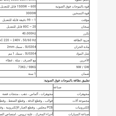
قوة بالموجات فوق الصوتية
600 ~ 1500W قابل للتعديل
قوة التسخين
3000W
مؤقت
1 ~ 99 دقيقة قابلة للتعديل
سخان
20 ~ 80C قابل للتعديل
تكرر
40،000Hz
مزود الطاقة
AC 220 ~ 240V ، 50/60 Hz
مادة الخزان
SUS304 ، سمك 2mm
شل المواد
SUS304 ، سمك 1 مم
الآخرين
مع الصرف ، سلة ، غطاء
73KG / 98KG
NW / GW
ضمان
1 سنة
تطبيق نظافة بالموجات فوق الصوتية:
صناعة
مجوهرات
مجوهرات ، ألماس ، ذهب ، منتجات فضة
مجموعة آلات
قوالب ، وقطع الدقة ، وقطع الضغط ، وقطع ا
إلكترونيات
PCB مجلس ، وقطع الغيار الإلكترونية ، وقطع التلفزيون ، وقطع الكمبيوتر
صناعة السيارات
أجزاء المحرك ، علبة تروس ، امتصاص الصد