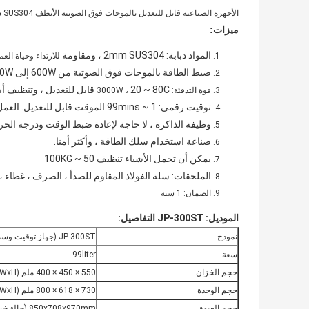
الأجهزة الصناعية قابل للتعديل بالموجات فوق الصوتية الأنظف SUS304 سلة
ميزات:
المواد دبابة: 2mm SUS304 ، ومقاومة
للارتداء وحياة العم
ضبط الطاقة بالموجات فوق الصوتية من 600W إلى 1500W ، واختيار قوة مختلفة لتنظيف كائنات مختلفة
20 ~ 80C قابل للتعديل ، وتنظيف أسرع
قوة التدفئة: 3000W ،
توقيت رقمي: 1 ~ 99mins الموقت قابل للتعديل.
العمل
وظيفة الذاكرة ، لا حاجة لإعادة ضبط الوقت ودرجة الح
صناعة استخدام سلك الطاقة ، وأكثر أمنا.
يمكن أن تحمل الأشياء تنظيف 50 ~ 100KG
الملحقات: سلة الفولاذ المقاوم للصدأ ، الصرف ، غطاء ، 
الضمان: 1 سنة
الموديل: JP-300ST التفاصيل:
نموذج
JP-300ST (جهاز توقيت وسخان رقمي ، الطاقة قابل للتعديل)
سعة
99liter
حجم الخزان
550 × 450 × 400 ملم (LxWxH)
حجم الوحدة
730 × 618 × 800 ملم (LxWxH)
حجم العبوة
850x708x970mm (حالة خشبية)