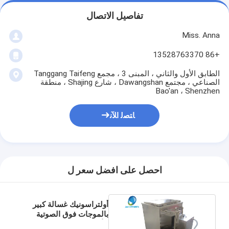
تفاصيل الاتصال
Miss. Anna
+86 13528763370
الطابق الأول والثاني ، المبنى 3 ، مجمع Tanggang Taifeng
الصناعي ، مجتمع Dawangshan ، شارع Shajing ، منطقة
Bao'an ، Shenzhen
ﺎﺘﺼﻟ ﺍﻶﻧ
احصل على افضل سعر ل
أولتراسونيك غسالة كبير
بالموجات فوق الصوتية
الأنظف 450L جتس-1090