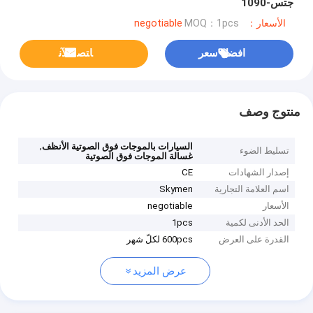
جتس-1090
الأسعار：negotiable
MOQ：1pcs
افضل سعر
ﺎﺘﺼﻟ ﺍﻶﻧ
منتوج وصف
,
السيارات بالموجات فوق الصوتية الأنظف
تسليط الضوء
غسالة الموجات فوق الصوتية
إصدار الشهادات
CE
اسم العلامة التجارية
Skymen
الأسعار
negotiable
الحد الأدنى لكمية
1pcs
القدرة على العرض
600pcs لكلّ شهر
عرض المزيد