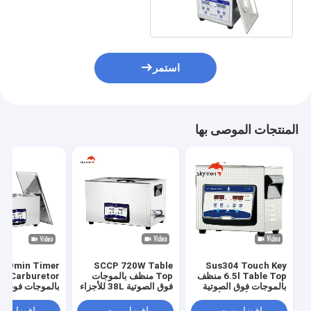
الكلور تنظيف آلة مخصصة
استمر
المنتجات الموصى بها
SCCP 720W Table
Sus304 Touch Key
6.5l Table Top منظف
Top منظف بالموجات
uretor
بالموجات فوق الصوتية
فوق الصوتية 38L للأجزاء
بالموجات فوق ال
180 واط لأجزاء الأجهزة
المعدنية
38L لصمام الجسم