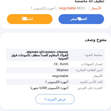
تنظيف آلة مخصصة
الأسعار：negotiable
MOQ：أجهزة الكمبيوتر 1
افضل سعر
ﺎﺘﺼﻟ ﺍﻶﻧ
منتوج وصف
,
skymen ultrasonic cleaner
تسليط الضوء
الفولاذ المقاوم للصدأ منظف بالموجات فوق
الصوتية
إصدار الشهادات
CE , RoHS
اسم العلامة التجارية
Skymen
الأسعار
negotiable
الحد الأدنى لكمية
أجهزة الكمبيوتر 1
القدرة على العرض
أجهزة الكمبيوتر 5,000 شهريا
عرض المزيد