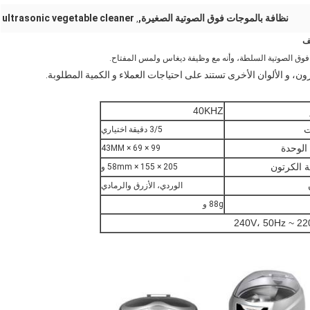
نظافة بالموجات فوق الصوتية الصغيرة,
ultrasonic vegetable cleaner
,
السلطة، وأنه مع وظيفة ديغاس ولمس المفتاح.
ن، و الألوان الأخرى تستند على احتياجات العملاء و الكمية المطلوبة.
40KHZ
ت
3/5 دقيقة اختياري
الوحدة
99 × 69 × 43MM
ئة الكرتون
205 × 155 × 58mm و
الوردي، الأزرق والرمادي
88g و