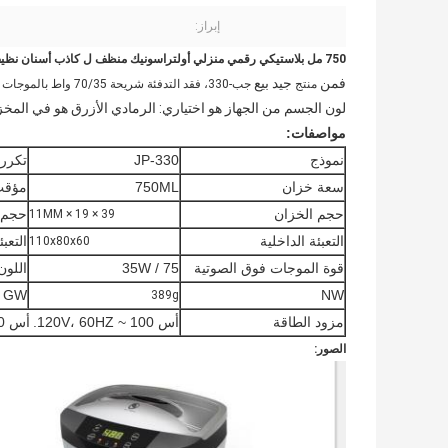
إبراز:
750 مل بلاستيكي رقمي منزلي أولتراسونيك منظف ل كاذب أسنان نظيف
فمن
جيد بيع
منتج
جب-330،
فقد التدفئة شريحة 70/35 واط بالموجات فوق الصوتية
لون الجسم من الجهاز هو اختياري: الرمادي الأزرق هو في المخزو
مواصفات:
نموذج
JP-330
تكرر
سعة خزان
750ML
مؤق
حجم الخزان
حجم 
39 × 19 × 11MM
التعبئة الداخلية
التعب
110x80x60
قوة الموجات فوق الصوتية
75 / 35W
اللون
GW
NW
389g
مزود الطاقة
أس 100 ~ 120V، 60HZ.
أس 220 ~ 240V، 50Hz
الصور: