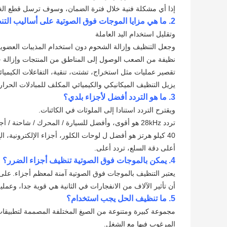
إذا أي مشكلة فنية خلال فترة الضمان، وسوف ترسل قطع الغيا
2. ما هي مزايا الموجات فوق الصوتية على أساليب التنظيف التقليدية؟
وتقليل استخدام اليد العاملة
وجعل التنظيف وإزالة الشحوم دون استخدام المذيبات العضوي
نظيفة من الصعب الوصول إلى المناطق من المنتجات وإزالة جم
تقصير عمليات مثل استخراج، تشتت، تنقية، التفاعلات الكيميائي
يزيل التنظيف الميكانيكي والكيميائي المكلف للمبادلات الحرار
3. ما هو التردد أفضل لأجزاء بلدي؟
ويقترح التردد استنادا إلى الملوثات في الكائنات.
تردد 28kHz هو أقوى، وأفضل للسيارة / المحرك / شاحنة / أجزاء السفينة نظيفة (إزالة الزيوت والشحوم والمعاجين، وما إلى ذلك)
40 كيلو هرتز هو أفضل ل لوحات الكلور، أجزاء الإلكترونية، الخ
أعلى دقة السلع، تردد أعلى.
4. يمكن بالموجات فوق الصوتية تنظيف أجزاء الضرر؟
يعتبر التنظيف بالموجات فوق الصوتية آمنة لمعظم أجزاء.
على 
أن تأثير الآلاف من الانفجارات في الثانية هي قوية جدا، وعملي
5. ما تنظيف الحل يجب استخدام؟
مجموعة كبيرة ومتنوعة من الصيغ المختلفة المصممة لتطبيقا
المرغوب فيها مع الشغل.