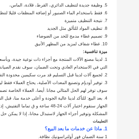
5. وظيفة جديدة لتنظيف الدائري، القرط، قلادة، الماس،
6. فقط باستخدام الماء الصنبور أو إضافة المنظفات قليلا لتنظيف أفضل
7. نتيجة التنظيف متميزة
8. تنظيف المواد للتألق مثل الجديد
9. تصميم غطاء مدمج للحد من الضوضاء
10. غطاء شفاف لمزيد من المظهر الأنيق
ميزة تنافسية:
1. لدينا مصنع الآلات المنتجة مع أجزاء ذات نوعية جيدة، وبأسعار تنافسية.
التي في الاستخدام العادي وتحت الضمان، سوف نقدم الصيانة و
2. لجميع آلات لدينا قبل التسليم قد مرت سكيمين محدودة التفتيش الصارم، على الأقل يكون اختبار 24-48 ساعات قبل التسليم.
3. توفير أوديإم وتصنيع المعدات الأصلية، يحتاج العملاء فقط 
سوف توفر لهم الحل المثالي مجانا.
أيضا، العملاء الخاصة تصم
4. بعد البيع: للتأكد لدينا عالية الجودة و أعلى خدمة منا، ق
الجهاز سنقوم اختبار آلات 24-48 ساع
المشكلة وتوفير أجزاء الجهاز لاستبدال مجانا، إذا لا يمكن حل
التعليمات
1. ماذا عن خدمات ما بعد البيع؟
1 سنة الضمان فور أولتراسونيك نظافة.