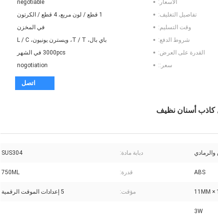
الأسعار:
negotiable
تفاصيل التغليف:
1 قطع / لون مربع، 4 قطع / الكرتون
وقت التسليم:
في المخزن
شروط الدفع:
باي بال، T / T، ويسترن يونيون، L / C
القدرة على العرض:
3000pcs في الشهر
سعر::
nogotiation
اتصل
 والرمادي
دبابة مادة:
SUS304
ABS
قدرة:
750ML
مؤقت:
5 إعدادات الموقت الرقمية
3W