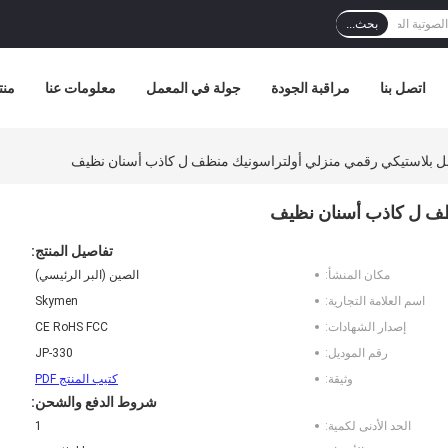
بحث...
اتصل بنا
مراقبة الجودة
جولة في المعمل
معلومات عنا
منت
تفاصيل المنتج:
مكان المنشأ:
الصين (البر الرئيسي)
اسم العلامة التجارية:
Skymen
إصدار الشهادات:
CE RoHS FCC
رقم الموديل:
JP-330
وثيقة:
كتيب المنتج PDF
شروط الدفع والشحن:
الحد الأدنى لكمية:
1