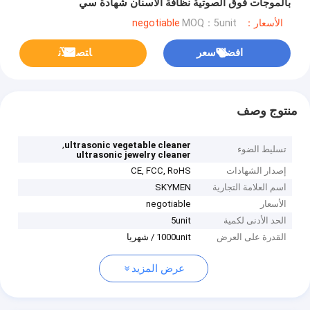
بالموجات فوق الصوتية نظافة الأسنان شهادة سي
الأسعار：negotiable
MOQ：5unit
افضل سعر
ﺎﺘﺼﻟ ﺍﻶﻧ
منتوج وصف
,
ultrasonic vegetable cleaner
تسليط الضوء
ultrasonic jewelry cleaner
إصدار الشهادات
CE, FCC, RoHS
اسم العلامة التجارية
SKYMEN
الأسعار
negotiable
الحد الأدنى لكمية
5unit
القدرة على العرض
1000unit / شهريا
عرض المزيد