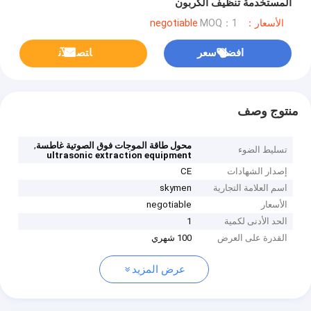
المستخدمة تنظيف الكربون
الأسعار：negotiable
MOQ：1
افضل سعر
ﺎﺘﺼﻟ ﺍﻶﻧ
منتوج وصف
,
محول طاقة الموجات فوق الصوتية غاطسة
تسليط الضوء
ultrasonic extraction equipment
إصدار الشهادات
CE
اسم العلامة التجارية
skymen
الأسعار
negotiable
الحد الأدنى لكمية
1
القدرة على العرض
100 شهري
عرض المزيد