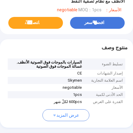
الأنظف مع نظام تصفية النفط
الأسعار：negotiable
MOQ：1pcs
افضل سعر
ﺎﺘﺼﻟ ﺍﻶﻧ
منتوج وصف
,
السيارات بالموجات فوق الصوتية الأنظف
تسليط الضوء
غسالة الموجات فوق الصوتية
إصدار الشهادات
CE
اسم العلامة التجارية
Skymen
الأسعار
negotiable
الحد الأدنى لكمية
1pcs
القدرة على العرض
600pcs لكلّ شهر
عرض المزيد