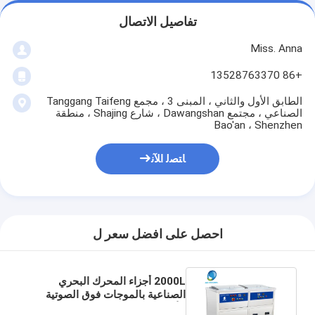
تفاصيل الاتصال
Miss. Anna
+86 13528763370
الطابق الأول والثاني ، المبنى 3 ، مجمع Tanggang Taifeng
الصناعي ، مجتمع Dawangshan ، شارع Shajing ، منطقة
Bao'an ، Shenzhen
ﺎﺘﺼﻟ ﺍﻶﻧ
احصل على افضل سعر ل
2000L أجزاء المحرك البحري
الصناعية بالموجات فوق الصوتية
الأنظف مع نظام تصفية النفط