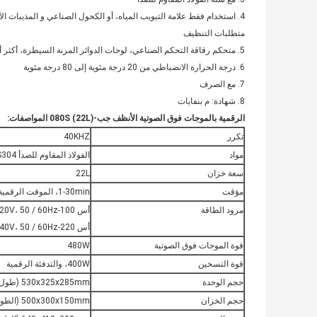
4. استخدام فقط علامة التبويب المياه، أو الكحول الصناعي و المذيبات الأنظف لأكثر أعلى
متطلبات التنظيف
5. متحكم رقاقة التحكم الصناعي، لوحات الدوائر المرنة السيطرة، أكثر أمنا ومستقرة
6. درجة الحرارة الانضباطي من 20 درجة مئوية إلى 80 درجة مئوية
7. مع الصرف
8. شهادة: م بنفايات
الرقمية بالموجات فوق الصوتية الأنظف جب-080S (22L) المواصفات:
تكرر
40KHZ
مواد
الفولاذ المقاوم للصدأ SUS304
سعة خزان
22L
مؤقت
1-30min، الموقت الرقمية
مزود الطاقة
أس 100-120V، 50 / 60Hz
أس 220-240V، 50 / 60Hz
قوة الموجات فوق الصوتية
480W
قوة التسخين
400W، والتدفئة الرقمية
حجم الوحدة
530x325x285mm (طول × العرض × الارتفاع)
حجم الخزان
500x300x150mm (الطول × العرض × الارتفاع)