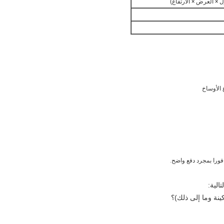
الية:
كينة وما إلى ذلك)؟