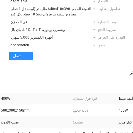
الأسعار:
negotiable
تفاصيل التغليف:
التعبئة الحجم: 640x410x390 ملليمتر (لوسه) ل 1 قطع.
معبأة بواسطة مربع والرغوة؛ 18 قطع لكل كبم
وقت التسليم:
في المخزن
شروط الدفع:
ويسترن يونيون، L / C، T / T، باي بال
القدرة على العرض:
أجهزة الكمبيوتر 5,000 شهريا
سعر::
nogotiation
اتصل
قوة فوق سمعيّ:
480W
400W
دبابة حجم:
500x300x150mm
تطبيق:
تصنيع الأدوية