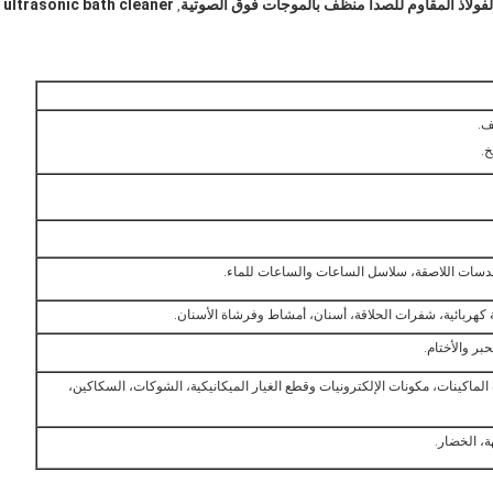
لفولاذ المقاوم للصدأ منظف بالموجات فوق الصوتية
ultrasonic bath cleaner
,
ف.
خ.
دسات اللاصقة، سلاسل الساعات والساعات للماء.
قة كهربائية، شفرات الحلاقة، أسنان، أمشاط وفرشاة الأسنان.
ر والأختام.
الماكينات، مكونات الإلكترونيات وقطع الغيار الميكانيكية، الشوكات، السكاكين،
، الخضار.