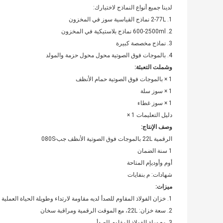
لدينا جميع أنواع النماذج لاختيارك:
1. 2-77L نماذج القياسية سوز في المخزون
2. 600-2500ml نماذج بلاستيكية في المخزون
3. نماذج مخصصة كبيرة
4. بالموجات فوق الصوتية محول محول حزمة والمولد
وشملت التعبئة:
1 × بالموجات فوق الصوتية حمام الأنظف
1 × سوز سلة
1 × سوز غطاء
دليل التعليمات 1 ×
وصف الإنتاج:
الرقمية 22L بالموجات فوق الصوتية الأنظف جب-080S
1 سنة الضمان
أوم وأوديإم المتاحة
شهادات: م بنفايات
ميزات:
1. خزان الفولاذ المقاوم للصدأ لديه مقاومة لارتداء وطويلة الحياة العملية
2. سعة خزان: 22L، مع الموقت الرقمية ومراقبة سخان
3. مع سلة الفولاذ المقاوم للصدأ