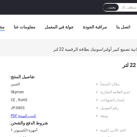
بحث...
اتصل بنا
مراقبة الجودة
جولة في المعمل
معلومات عنا
منت
نية تصنيع كبير أولتراسونيك نظافة الرقمية 22 لتر
تفاصيل المنتج:
مكان المنشأ:
الصين
اسم العلامة التجارية:
Skymen
إصدار الشهادات:
CE , RoHS
رقم الموديل:
JP-080S
وثيقة:
كتيب المنتج PDF
شروط الدفع والشحن:
الحد الأدنى لكمية:
أجهزة الكمبيوتر 1