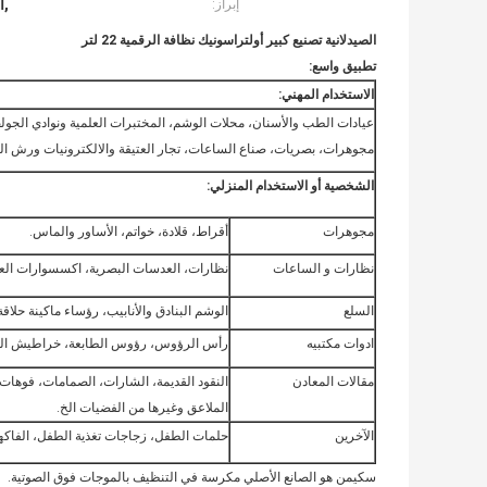
,ا
إبراز:
الصيدلانية تصنيع كبير أولتراسونيك نظافة الرقمية 22 لتر
تطبيق واسع:
الاستخدام المهني:
عيادات الطب والأسنان، محلات الوشم، المختبرات العلمية ونوادي الجول
مجوهرات، بصريات، صناع الساعات، تجار العتيقة والالكترونيات ورش ال
الشخصية أو الاستخدام المنزلي:
مجوهرات
أقراط، قلادة، خواتم، الأساور والماس.
نظارات و الساعات
نظارات، العدسات البصرية، اكسسوارات الع
السلع
الوشم البنادق والأنابيب، رؤساء ماكينة حلا
ادوات مكتبيه
رأس الرؤوس، رؤوس الطابعة، خراطيش الحب
مقالات المعادن
النقود القديمة، الشارات، الصمامات، فوهات 
الملاعق وغيرها من الفضيات الخ.
الآخرين
حلمات الطفل، زجاجات تغذية الطفل، الفاكهة
سكيمن هو الصانع الأصلي مكرسة في التنظيف بالموجات فوق الصوتية.