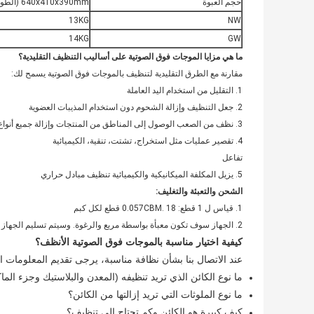
حجم العبوة
640x410x390mm (الطول × العرض × الارتفاع)
13KG
NW
14KG
GW
ما هي مزايا الموجات فوق الصوتية على أساليب التنظيف التقليدية؟
مقارنة مع الطرق التقليدية لتنظيف بالموجات فوق الصوتية يسمح لك:
1. التقليل من استخدام اليد العاملة
2. جعل التنظيف وإزالة الشحوم دون استخدام المذيبات العضوية
3. نظف من الصعب الوصول إلى المناطق من المنتجات وإزالة جميع أنواع الأوساخ
4. تقصير عمليات مثل استخراج، تشتت، تنقية، الكيميائية
تفاعل
5. يزيل المكلفة الميكانيكية والكيميائية تنظيف مبادل حراري
الشحن والتعبئة والتغليف:
1. قياس ل 1 قطع: 0.057CBM. 18 قطع لكل كبم
2. الجهاز سوف تكون معبأة بواسطة مربع والرغوة. وسيتم تسليم الجهاز فورا بمجرد دفع واضح.
كيفية اختيار مناسبة بالموجات فوق الصوتية الأنظف؟
عند الاتصال بنا بشأن نظافة مناسبة، يرجى تقديم المعلومات الت
ما نوع الكائن الذي تريد تنظيفه (المعدن والبلاستيك وجزء الما
ما نوع الملوثات التي تريد إزالتها من الكائن؟
كيف كبيرة هو الكائن وكم تحتاج إلى تنظيف؟