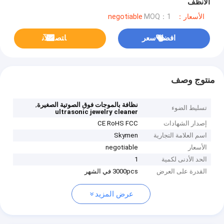
الأنظف
الأسعار：negotiable
MOQ：1
افضل سعر
ﺎﺘﺼﻟ ﺍﻶﻧ
منتوج وصف
,
نظافة بالموجات فوق الصوتية الصغيرة
تسليط الضوء
ultrasonic jewelry cleaner
إصدار الشهادات
CE RoHS FCC
اسم العلامة التجارية
Skymen
الأسعار
negotiable
الحد الأدنى لكمية
1
القدرة على العرض
3000pcs في الشهر
عرض المزيد