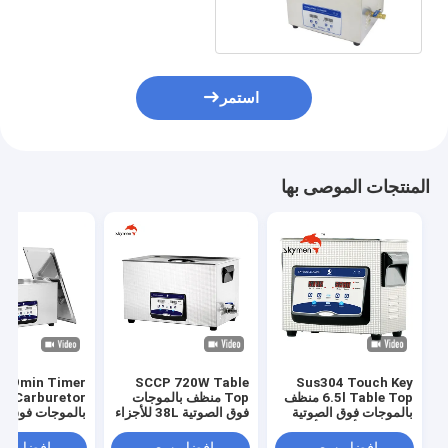
الصوتية الأنظف 15L آلة إناء
إناء
استمر
المنتجات الموصى بها
SCCP 720W Table
Sus304 Touch Key
6.5l Table Top منظف
Top منظف بالموجات
uretor
بالموجات فوق الصوتية
فوق الصوتية 38L للأجزاء
بالموجات فوق ال
180 واط لأجزاء الأجهزة
المعدنية
38L لصمام الجسم