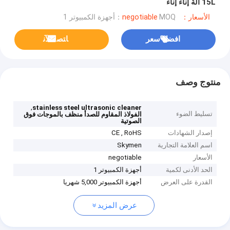
15L آلة إناء إناء
الأسعار：negotiable
MOQ：أجهزة الكمبيوتر 1
افضل سعر
ﺎﺘﺼﻟ ﺍﻶﻧ
منتوج وصف
,
stainless steel ultrasonic cleaner
تسليط الضوء
الفولاذ المقاوم للصدأ منظف بالموجات فوق
الصوتية
إصدار الشهادات
CE , RoHS
اسم العلامة التجارية
Skymen
الأسعار
negotiable
الحد الأدنى لكمية
أجهزة الكمبيوتر 1
القدرة على العرض
أجهزة الكمبيوتر 5,000 شهريا
عرض المزيد