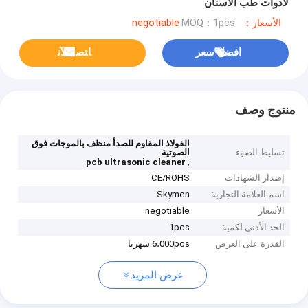
لأدوات طب الأسنان
الأسعار：negotiable
MOQ：1pcs
افضل سعر
ﺎﺘﺼﻟ ﺍﻶﻧ
منتوج وصف
الفولاذ المقاوم للصدأ منظف بالموجات فوق
تسليط الضوء
الصوتية
,
pcb ultrasonic cleaner
إصدار الشهادات
CE/ROHS
اسم العلامة التجارية
Skymen
الأسعار
negotiable
الحد الأدنى لكمية
1pcs
القدرة على العرض
6،000pcs شهريا
عرض المزيد