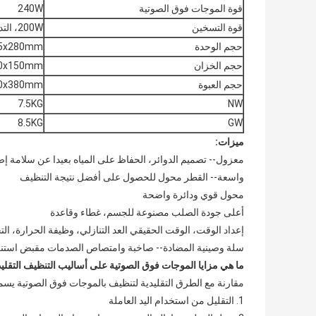
قوة الموجات فوق الصوتية
240W
قوة التسخين
200W، التدفئة الرقمية
حجم الوحدة
325x265x280mm (الطول ×
حجم الخزان
300x240x150mm (الطول ×
حجم العبوة
430x350x380mm (الطول ×
7.5KG
NW
8.5KG
GW
ميزات:
معزول-- تصميم الدوائر، الحفاظ على المياه بعيدا عن سلامة إض
واسعة-- القطر محول للحصول على أفضل نتيجة التنظيف
محول قوي ودائرة واضحة
أعلى جودة الصلب مصنوعة للجسم، غطاء وقاعدة
إعداد الوقت، الوقت الحقيقي العد التنازلي، وظيفة الحرارة، ا
سلة وصينية المضادة-- صاخبة وامتصاص الصدمات مقبض است
ما هي مزايا الموجات فوق الصوتية على أساليب التنظيف التقليد
مقارنة مع الطرق التقليدية لتنظيف بالموجات فوق الصوتية يسم
1. التقليل من استخدام اليد العاملة