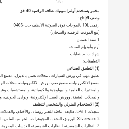
,ا
إبراز:
مختبر يستخدم أولتراسونيك نظافة الرقمية 40 خز
وصف الإنتاج:
رقمي 10L بالموجات فوق الصوتية الأنظف جب-040S
(مع الموقت الرقمية والسخان)
1 سنة الضمان
أوم وأوديإم المتاحة
شهادات: م بنفايات
التطبيقات:
(1) التطبيق الصناعي:
تطبق مهنيا في ورش السيارات، محلات تعمل بالديزل، مصنع الط
مصنع الالكترونيات، مصنع صب، ورش الالكترونيات، محلات الو
والمختبرات العلمية والبيولوجية والكيميائية، والمستشفيات وع
والمحلات العتيقة، وورش العمل الإلكترونية، ونوادي الجولف، وم
(2) الاستخدام المنزلي والشخصي لتنظيف:
سجلات 1.LPs، طابعة النافثة للحبر رؤساء، والأختام، والعملات القديمة، وشارات، والصمامات، وفوهات آلة،
2.Silverware.
البرونز، التحف، المجوهرات، الخواتم، الماس، ا
3. النظارات الشمسية، النظارات الشمسية، العدسات البصرية، أدوات الوشم، وثقب.