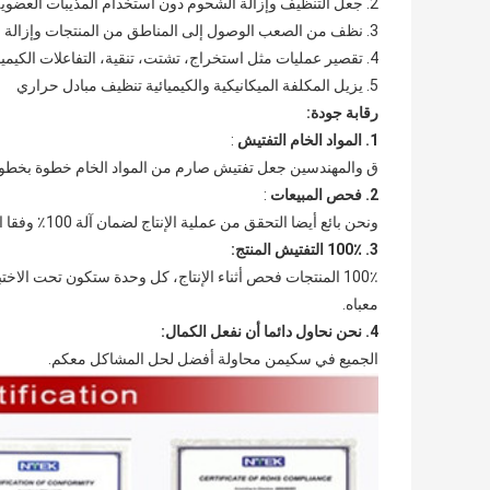
2. جعل التنظيف وإزالة الشحوم دون استخدام المذيبات العضوية
3. نظف من الصعب الوصول إلى المناطق من المنتجات وإزالة جميع أنواع الأوساخ
4. تقصير عمليات مثل استخراج، تشتت، تنقية، التفاعلات الكيميائية
5. يزيل المكلفة الميكانيكية والكيميائية تنظيف مبادل حراري
رقابة جودة:
1. المواد الخام التفتيش
:
ق والمهندسين جعل تفتيش صارم من المواد الخام خطوة بخطوة 
2. فحص المبيعات
:
ونحن بائع أيضا التحقق من عملية الإنتاج لضمان آلة 100٪ وفقا العينة
3. 100٪ التفتيش المنتج:
100٪ المنتجات فحص أثناء الإنتاج، كل وحدة ستكون تحت الاختبار 4 ساعة على الأقل قبل
معباه.
4. نحن نحاول دائما أن نفعل الكمال:
الجميع في سكيمن محاولة أفضل لحل المشاكل معكم.