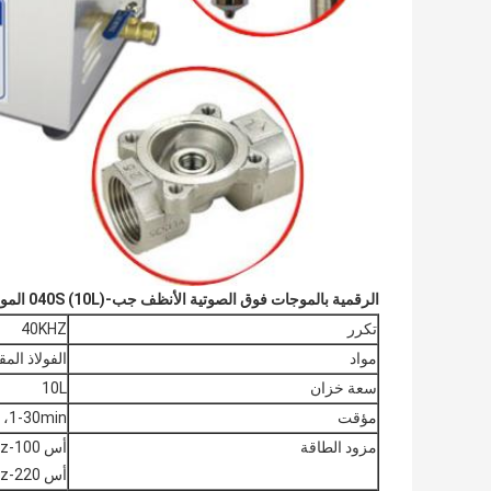
الرقمية بالموجات فوق الصوتية الأنظف جب-040S (10L) المواصفات:
تكرر
40KHZ
مواد
الفولاذ المقاوم
سعة خزان
10L
مؤقت
1-30min، الموقت الرقمية
مزود الطاقة
أس 100-120V، 50 / 60Hz
أس 220-240V، 50 / 60Hz