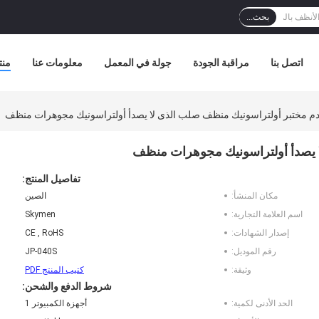
بحث...
اتصل بنا
مراقبة الجودة
جولة في المعمل
معلومات عنا
منت
دم مختبر أولتراسونيك منظف صلب الذى لا يصدأ أولتراسونيك مجوهرات منظف
ا يصدأ أولتراسونيك مجوهرات منظف
تفاصيل المنتج:
مكان المنشأ:
الصين
اسم العلامة التجارية:
Skymen
إصدار الشهادات:
CE , RoHS
رقم الموديل:
JP-040S
وثيقة:
كتيب المنتج PDF
شروط الدفع والشحن:
الحد الأدنى لكمية:
أجهزة الكمبيوتر 1