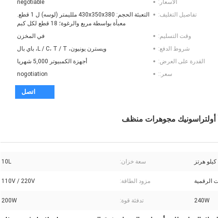
الأسعار:
negotiable
تفاصيل التغليف:
التعبئة الحجم: 430x350x380 ملليمتر (لوسه) ل 1 قطع.
معبأة بواسطة مربع والرغوة؛ 18 قطع لكل كبم
وقت التسليم:
في المخزن
شروط الدفع:
ويسترن يونيون، L / C، T / T، باي بال
القدرة على العرض:
أجهزة الكمبيوتر 5,000 شهريا
سعر::
nogotiation
اتصل
أ أولتراسونيك مجوهرات منظف
سعة خزان:
10L
مزود الطاقة:
110V / 220V
240W
تدفئة قوة:
200W